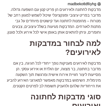
madbekotldfiiyhg
דבקות לחתונה ולאירועים הן פריט קטן עם השפעה גדולה.
דובר בפריט עיצובי ופונקציונלי שיכול לשמש למגוון רחב של
טרות – מהזמנות לחתונה ועד קישוטים מיוחדים על גבי
תנות לאורחים. המדבקות מגיעות בשלל עיצובים, צבעים
חומרים, וניתן להתאים אותן באופן אישי לכל אירוע ולכל סגנון.
מה לבחור במדבקות
אירועים?
דבקות לאירועים מעניקות נופך ייחודי לכל חגיגה, בין אם
דובר בחתונה, בר מצווה, יום הולדת או אירוע עסקי. הן
סייעות ליצור חוויית אירוח אישית ומרגשת תוך השקעה
ינימלית. השימוש במדבקות מאפשר למארגני האירוע להביע
ת הייחודיות שלהם ולהעניק תשומת לב לפרטים הקטנים.
וגי מדבקות לחתונה
אירועים