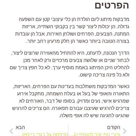
פרטים
דבקות מיתוג ליום הולדת הן כלי עיצובי קטן עם השפעה
דולה. הן יכולות ליצור קשר בין בקבוקי השתייה, אריזות
מתנה, הצבעים, הפרחים ושולחן האירוח, אבל הן עובדות
צורה הטובה ביותר כאשר הן חלק מרעיון רחב יותר.
דרך הנכונה, לדעתנו, היא להתחיל מהאווירה שרוצים ליצור,
בחור שניים או שלושה צבעים מרכזיים ורק לאחר מכן
החליט היכן המיתוג באמת מוסיף ערך. לא כל חפץ צריך שם
לא כל פינה צריכה קישוט.
אשר המדבקות משתלבות בעדינות עם הפרחים, האריזות,
תאורה והאופי של בעל או בעלת השמחה, מתקבל אירוע
מרגיש אישי, נעים ומדויק. בסופו של דבר, האורחים לא
ריכים להרגיש שעיצבו עבורם תפאורה. הם צריכים להרגיש
הגיעו לחגיגה שיש לה אופי משלה.
הקודם
הבא
ציורי נוף: איך להוסיף נגיעה של טבע לקירות הבית – ולמה כדאי?
הדפסה על בגדי בייסיק – למה דווקא הפריטים הפשוטים יוצרים את התוצאה המרשימה ביותר?