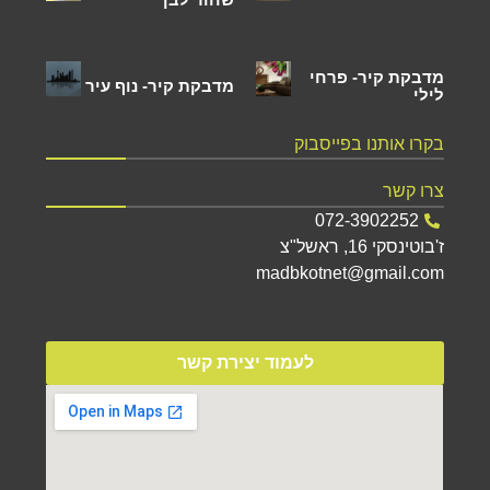
מדבקת קיר- פרחי
מדבקת קיר- נוף עיר
לילי
בקרו אותנו בפייסבוק
צרו קשר
072-3902252
ז'בוטינסקי 16, ראשל"צ
madbkotnet@gmail.com
לעמוד יצירת קשר