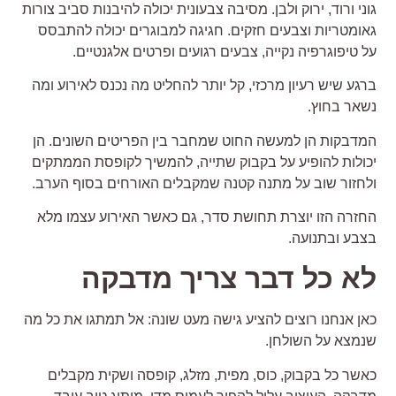
וני ורוד, ירוק ולבן. מסיבה צבעונית יכולה להיבנות סביב צורות
אומטריות וצבעים חזקים. חגיגה למבוגרים יכולה להתבסס
ל טיפוגרפיה נקייה, צבעים רגועים ופרטים אלגנטיים.
רגע שיש רעיון מרכזי, קל יותר להחליט מה נכנס לאירוע ומה
שאר בחוץ.
מדבקות הן למעשה החוט שמחבר בין הפריטים השונים. הן
כולות להופיע על בקבוק שתייה, להמשיך לקופסת הממתקים
לחזור שוב על מתנה קטנה שמקבלים האורחים בסוף הערב.
חזרה הזו יוצרת תחושת סדר, גם כאשר האירוע עצמו מלא
צבע ובתנועה.
א כל דבר צריך מדבקה
אן אנחנו רוצים להציע גישה מעט שונה: אל תמתגו את כל מה
נמצא על השולחן.
אשר כל בקבוק, כוס, מפית, מזלג, קופסה ושקית מקבלים