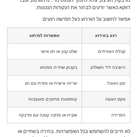
דבקה, העיצוב עלול להפוך לעמוס מדי. מיתוג טוב עובד
ווקא כאשר יודעים לבחור את הנקודות הנכונות.
פשר לחשוב על האירוע כעל חמישה רגעים:
רגע באירוע
אפשרות למיתוג
קבלת האורחים
שלט קטן או תג אישי
הישיבה ליד השולחן
בקבוק שתייה ממותג
זמן האוכל
אריזה אישית או מפית עם תג
טקס העוגה
קופסאות מתוקים מעוצבות
הפרידה
שקית או מתנה קטנה עם מדבקה
א חייבים להשתמש בכל האפשרויות. בחירה בשתיים או