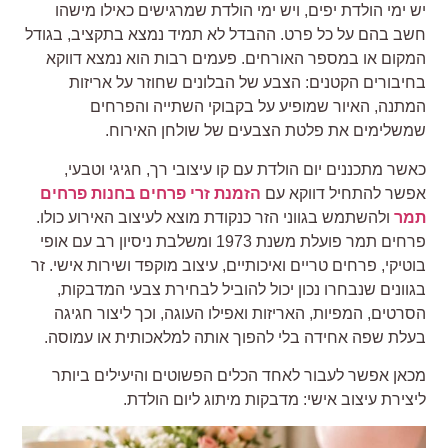
ש ימי הולדת יפים, ויש ימי הולדת שמרגישים כאילו מישהו
שב בהם על כל פרט. ההבדל לא תמיד נמצא בתקציב, בגודל
מקום או במספר האורחים. פעמים רבות הוא נמצא דווקא
חיבורים הקטנים: הצבע של הבלונים שחוזר על אריזות
מתנה, האיור שמופיע על בקבוקי השתייה והפרחים
משלימים את פלטת הצבעים של שולחן האירוח.
אשר מתכננים יום הולדת עם קו עיצובי רך, חגיגי וטבעי,
פשר להתחיל דווקא עם
הזמנת זרי פרחים בחנות פרחים
מר
ולהשתמש בגווני הזר כנקודת מוצא לעיצוב האירוע כולו.
פרחים תמר פועלת משנת 1973 ומשלבת ניסיון רב עם אופי
וטיקי, פרחים טריים ואיכותיים, עיצוב מוקפד ושירות אישי. זר
גוונים שנבחרו נכון יכול להוביל לבחירת צבעי המדבקות,
סרטים, המפיות, האריזות ואפילו העוגה, וכך ליצור חגיגה
עלת שפה אחידה בלי להפוך אותה למלאכותית או עמוסה.
כאן אפשר לעבור לאחד הכלים הפשוטים והיעילים ביותר
יצירת עיצוב אישי: מדבקות מיתוג ליום הולדת.