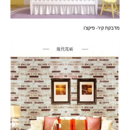
מדבקת קיר- פיקצ'ו